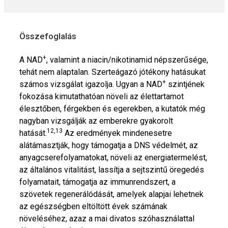
Összefoglalás
+
A NAD
, valamint a niacin/nikotinamid népszerűsége,
tehát nem alaptalan. Szerteágazó jótékony hatásukat
+
számos vizsgálat igazolja. Ugyan a NAD
szintjének
fokozása kimutathatóan növeli az élettartamot
élesztőben, férgekben és egerekben, a kutatók még
nagyban vizsgálják az emberekre gyakorolt
12,13
hatását.
Az eredmények mindenesetre
alátámasztják, hogy támogatja a DNS védelmét, az
anyagcserefolyamatokat, növeli az energiatermelést,
az általános vitalitást, lassítja a sejtszintű öregedés
folyamatait, támogatja az immunrendszert, a
szövetek regenerálódását, amelyek alapjai lehetnek
az egészségben eltöltött évek számának
növeléséhez, azaz a mai divatos szóhasználattal