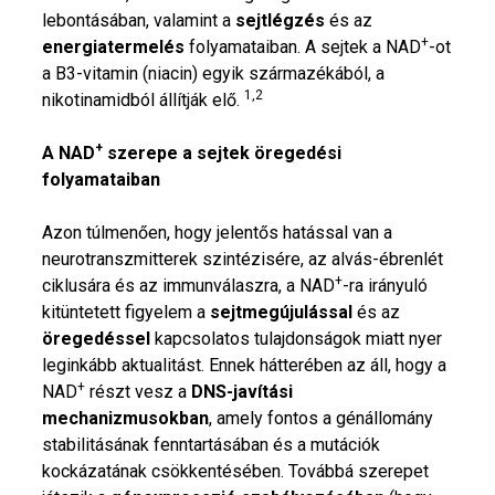
lebontásában, valamint a
sejtlégzés
és az
+
energiatermelés
folyamataiban. A sejtek a NAD
-ot
a B3-vitamin (niacin) egyik származékából, a
1,2
nikotinamidból állítják elő.
+
A NAD
szerepe a sejtek öregedési
folyamataiban
Azon túlmenően, hogy jelentős hatással van a
neurotranszmitterek szintézisére, az alvás-ébrenlét
+
ciklusára és az immunválaszra, a NAD
-ra irányuló
kitüntetett figyelem a
sejtmegújulással
és az
öregedéssel
kapcsolatos tulajdonságok miatt nyer
leginkább aktualitást. Ennek hátterében az áll, hogy a
+
NAD
részt vesz a
DNS-javítási
mechanizmusokban
, amely fontos a génállomány
stabilitásának fenntartásában és a mutációk
kockázatának csökkentésében. Továbbá szerepet