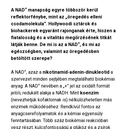
+
A NAD
manapság egyre többször kerül
reflektorfénybe, mint az „öregedés elleni
csodamolekula”. Hollywoodi sztárok és
biohackerek egyaránt rajonganak érte, hiszen a
fiatalosság és a vitalitás megőrzésének titkát
+
látják benne. De mi is az a NAD
, és mi az
egészségben, valamint az öregedésben
betöltött szerepe?
+
A NAD
, azaz a
nikotinamid-adenin-dinukleotid
a
szervezet minden sejtjében megtalálható biokémiai
+
anyag. A NAD
nevében a „+” jel az oxidált formát
jelöli, redukált alakja a NADH. Mint
koenzim
(nevezhetjük kofaktornak is) nélkülözhetetlen más
enzimek működéséhez. Rendkívül fontos az
anyagcserefolyamatok és a kémiai egyensúly
fenntartásában. Több száz biokémiai reakcióban
vesz részt, kulcsfontosságú a glükóz és a zsírok