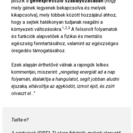
játszik a
génexpresszió szabályozásában
(hogy
mely gének legyenek bekapcsolva és melyek
kikapcsolva), mely többek között hozzájárul ahhoz,
hogy a sejtek hatékonyan tudjanak reagálni a
1,2,3
környezeti változásokra.
A felsorolt folyamatok
és funkciók alapvetőek a fizikai és mentális
egészség fenntartásához, valamint az egészséges
öregedés támogatásához.
Ezek alapján érthetővé válnak a rajongók lelkes
kommentjei, miszerint: „
rengeteg energiát ad a nap
folyamán, átalakítja a hangulatot, segít jobban aludni
éjszaka, eltávolítja az agyködöt, izmot épít, és zsírt
olvaszt el
…”
Tudta-e?