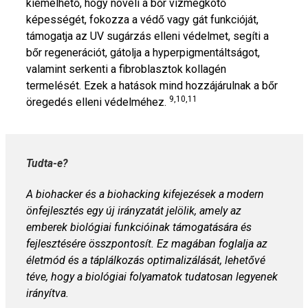
kiemelhető, hogy növeli a bőr vízmegkötő
képességét, fokozza a védő vagy gát funkcióját,
támogatja az UV sugárzás elleni védelmet, segíti a
bőr regenerációt, gátolja a hyperpigmentáltságot,
valamint serkenti a fibroblasztok kollagén
termelését. Ezek a hatások mind hozzájárulnak a bőr
9,10,11
öregedés elleni védelméhez.
Tudta-e?
A biohacker és a biohacking kifejezések a modern
önfejlesztés egy új irányzatát jelölik, amely az
emberek biológiai funkcióinak támogatására és
fejlesztésére összpontosít. Ez magában foglalja az
életmód és a táplálkozás optimalizálását, lehetővé
téve, hogy a biológiai folyamatok tudatosan legyenek
irányítva.