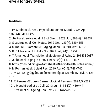
élve a
longevity
-hez.
Irodalom:
1. IM Gindri et al. Am J Physiol Endocrinol Metab. 2024 Apr
1;326(4):E417-E427.
2. JA Ruszkiewicz et al. J Biol Chem. 2022 Jun; 298(6): 102037.
3. S Lautrup et al. Cell Metab. 2019 Oct 1; 30(4): 630–655.
4. S Imai & L Guarente NPJ Aging Mech Dis. 2016; 2: 16017.
5. B Poljšak et al. Int J Mol Sci. 2023 Feb; 24(3): 2959.
6. Y Aman et al. Translational Medicine of Aging 2 (2018) 30e37
7. J She et al. Aging Dis. 2021 Dec; 12(8): 1879–1897.
8. https://ods.od.nih.gov/factsheets/Niacin-HealthProfessional/
9. M Romani et al. J Lipid Res. 2019 Apr; 60(4): 741–746.
10. M Gál Bőrgyógyászati és veneralógiai szemle 87. évf. 4. 129-
132.
11. R Reeves &EL Luks Dermatological Reviews. 2024; 5:e239
12. L Mouchiroud et al. Cell. 2013 Jul 18; 154(2): 430–441.
13. K Yaku et al. Ageing Res Rev. 2018 Nov:47:1-17.
2024.10.08.