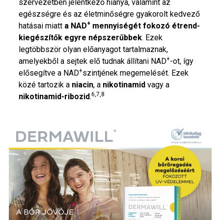
szervezetben jelentkező hiánya, valamint az
egészségre és az életminőségre gyakorolt kedvező
+
hatásai miatt
a NAD
mennyiségét fokozó étrend-
kiegészítők egyre népszerűbbek
. Ezek
legtöbbször olyan előanyagot tartalmaznak,
+
amelyekből a sejtek elő tudnak állítani NAD
-ot, így
+
elősegítve a NAD
szintjének megemelését. Ezek
közé tartozik a
niacin
, a
nikotinamid
vagy a
6,7,8
nikotinamid-ribozid
.