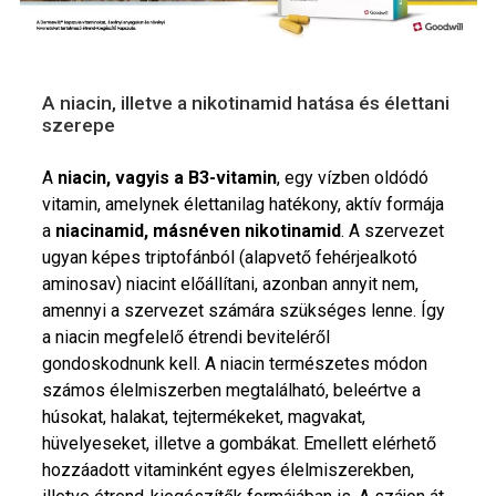
A niacin, illetve a nikotinamid hatása és élettani
szerepe
A
niacin, vagyis a B3-vitamin
, egy vízben oldódó
vitamin, amelynek élettanilag hatékony, aktív formája
a
niacinamid, másnéven nikotinamid
. A szervezet
ugyan képes triptofánból (alapvető fehérjealkotó
aminosav) niacint előállítani, azonban annyit nem,
amennyi a szervezet számára szükséges lenne. Így
a niacin megfelelő étrendi beviteléről
gondoskodnunk kell. A niacin természetes módon
számos élelmiszerben megtalálható, beleértve a
húsokat, halakat, tejtermékeket, magvakat,
hüvelyeseket, illetve a gombákat. Emellett elérhető
hozzáadott vitaminként egyes élelmiszerekben,