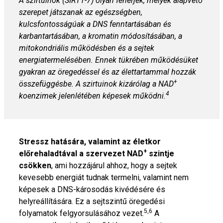
A szirtuinok (SIRT1-7) olyan fehérjék, melyek alapvető
szerepet játszanak az egészségben,
kulcsfontosságúak a DNS fenntartásában és
karbantartásában, a kromatin módosításában, a
mitokondriális működésben és a sejtek
energiatermelésében. Ennek tükrében működésüket
gyakran az öregedéssel és az élettartammal hozzák
+
összefüggésbe. A szirtuinok kizárólag a NAD
4
koenzimek jelenlétében képesek működni.
Stressz hatására, valamint az életkor
+
előrehaladtával a szervezet NAD
szintje
csökken
, ami hozzájárul ahhoz, hogy a sejtek
kevesebb energiát tudnak termelni, valamint nem
képesek a DNS-károsodás kivédésére és
helyreállítására. Ez a sejtszintű öregedési
5,6
folyamatok felgyorsulásához vezet.
A