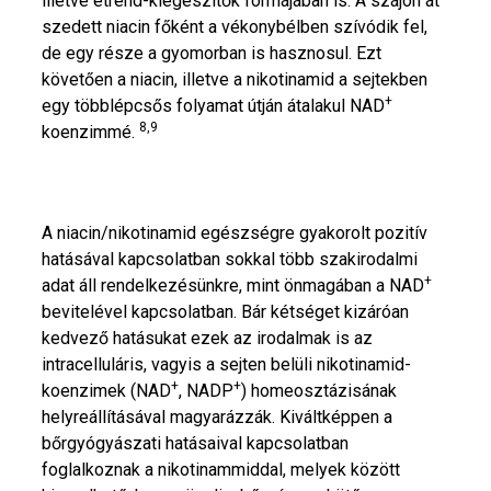
illetve étrend-kiegészítők formájában is. A szájon át
szedett niacin főként a vékonybélben szívódik fel,
de egy része a gyomorban is hasznosul. Ezt
követően a niacin, illetve a nikotinamid a sejtekben
+
egy többlépcsős folyamat útján átalakul NAD
8,9
koenzimmé.
A niacin/nikotinamid egészségre gyakorolt pozitív
hatásával kapcsolatban sokkal több szakirodalmi
+
adat áll rendelkezésünkre, mint önmagában a NAD
bevitelével kapcsolatban. Bár kétséget kizáróan
kedvező hatásukat ezek az irodalmak is az
intracelluláris, vagyis a sejten belüli nikotinamid-
+
+
koenzimek (NAD
, NADP
) homeosztázisának
helyreállításával magyarázzák. Kiváltképpen a
bőrgyógyászati hatásaival kapcsolatban
foglalkoznak a nikotinammiddal, melyek között