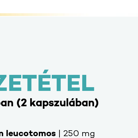
ZETÉTEL
an (2 kapszulában)
m leucotomos
| 250 mg