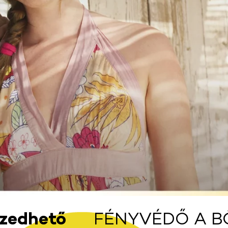
szedhető
FÉNYVÉDŐ A B