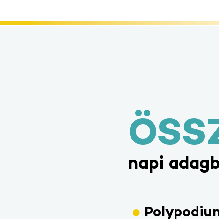
ÖSS
napi adagb
Polypodiu