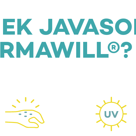
NEK JAVASO
ERMAWILL®?