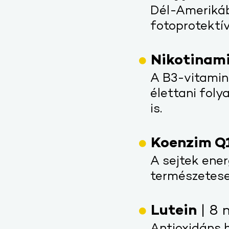
Dél-Amerikáb
fotoprotektí
Nikotinam
A B3-vitamin
élettani fol
is.
Koenzim Q
A sejtek ene
természetese
Lutein
| 8 