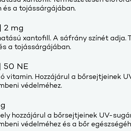
atású xantofill. Természetesen előfordu
 és a tojássárgájában.
| 2 mg
atású xantofill. A sáfrány színét adja.
és a tojássárgájában.
| 50 NE
ó vitamin. Hozzájárul a bőrsejtjeinek 
embeni védelméhez.
mg
ly hozzájárul a bőrsejtjeinek UV-sugár
embeni védelméhez és a bőr egészségéh