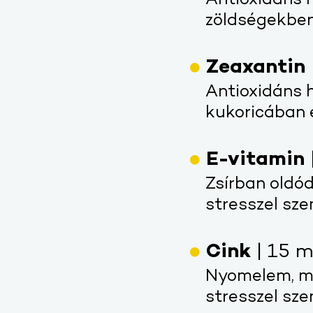
Antioxidáns h
zöldségekben
Zeaxantin
Antioxidáns h
kukoricában 
E-vitamin
Zsírban oldód
stresszel sz
Cink
| 15 
Nyomelem, me
stresszel sz