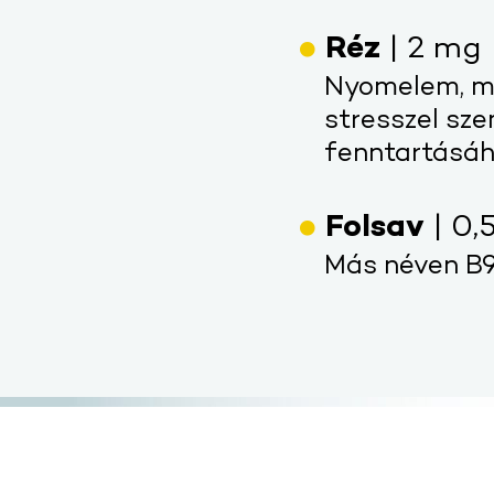
Réz
| 2 mg
Nyomelem, me
stresszel sz
fenntartásáh
Folsav
| 0,
Más néven B9