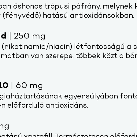
an őshonos trópusi páfrány, melynek 
v (fényvédő) hatású antioxidánsokban.
id
| 250 mg
 (
nikotinamid/niacin
) létfontosságú a
yamatban van szerepe, többek közt a b
10
| 60 mg
rgiaháztartásának egyensúlyában fonto
n előforduló antioxidáns.
mg