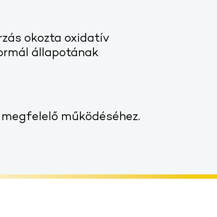
zás okozta oxidatív
ormál állapotának
r megfelelő működéséhez.