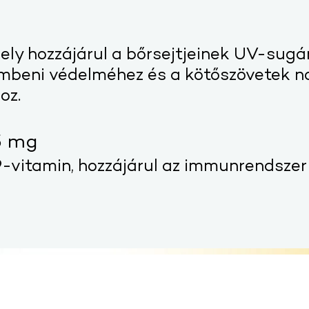
ly hozzájárul a bőrsejtjeinek UV-sugár
embeni védelméhez és a kötőszövetek n
oz.
5 mg
-vitamin, hozzájárul az immunrendsze