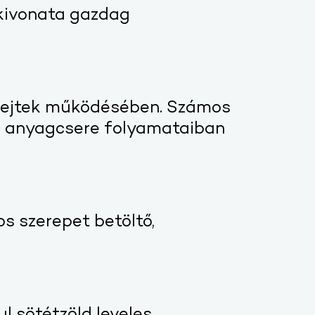
kivonata gazdag
 sejtek működésében. Számos
őr anyagcsere folyamataiban
s szerepet betöltő,