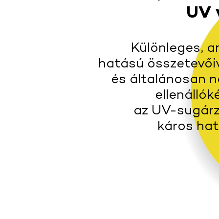
UV 
Különleges, a
hatású összetevőive
és általánosan nö
ellenálló
az UV-sugárz
káros hat