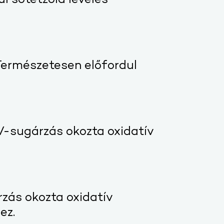
l sötétzöld leveles
 Természetesen előfordul
UV-sugárzás okozta oxidatív
zás okozta oxidatív
ez.