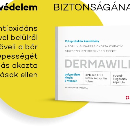
védelem
BIZTONSÁGÁN
ntioxidáns
l belülről
veli a bőr
képességét
ás okozta
ások ellen